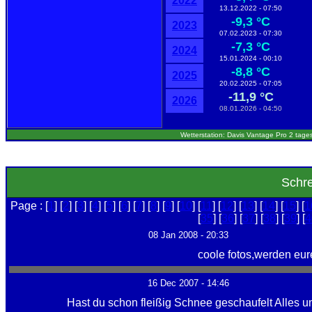
2022
13.12.2022 - 07:50
-9,3 °C
2023
07.02.2023 - 07:30
-7,3 °C
2024
15.01.2024 - 00:10
-8,8 °C
2025
20.02.2025 - 07:05
-11,9 °C
2026
08.01.2026 - 04:50
Wetterstation: Davis Vantage Pro 2 tages
Schre
Page : [
1
] [
2
] [
3
] [
4
] [
5
] [
6
] [
7
] [
8
] [
9
] [
10
] [
11
] [
12
] [
13
] [
14
] [
15
] [
1
[
35
] [
36
] [
37
] [
38
] [
39
] [
4
08 Jan 2008 - 20:33
coole fotos,werden eure w
16 Dec 2007 - 14:46
Hast du schon fleißig Schnee geschaufelt Alles 