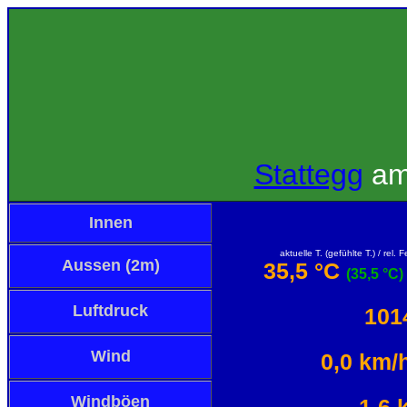
Stattegg
a
Innen
aktuelle T. (gefühlte T.) / rel. 
Aussen (2m)
35,5 °C
(35,5 °C)
Luftdruck
101
Wind
0,0 km/
Windböen