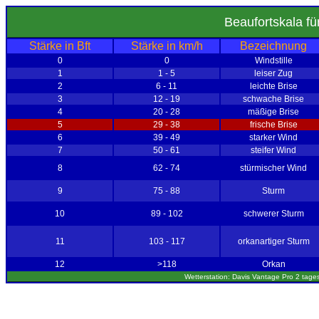
Beaufortskala fü
Stärke in Bft
Stärke in km/h
Bezeichnung
0
0
Windstille
1
1 - 5
leiser Zug
2
6 - 11
leichte Brise
3
12 - 19
schwache Brise
4
20 - 28
mäßige Brise
5
29 - 38
frische Brise
6
39 - 49
starker Wind
7
50 - 61
steifer Wind
8
62 - 74
stürmischer Wind
9
75 - 88
Sturm
10
89 - 102
schwerer Sturm
11
103 - 117
orkanartiger Sturm
12
>118
Orkan
Wetterstation: Davis Vantage Pro 2 tages