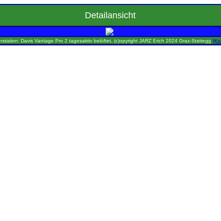
Detailansicht
rstation: Davis Vantage Pro 2 tagesaktiv belüftet, (c)opyright JARZ Erich 2024 Graz-Stattegg
(Ko