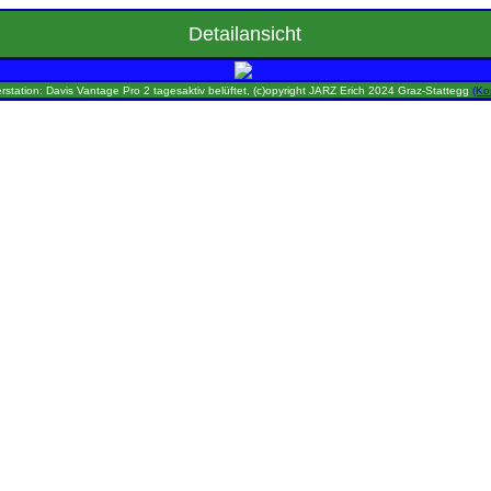
Detailansicht
rstation: Davis Vantage Pro 2 tagesaktiv belüftet, (c)opyright JARZ Erich 2024 Graz-Stattegg
(Ko