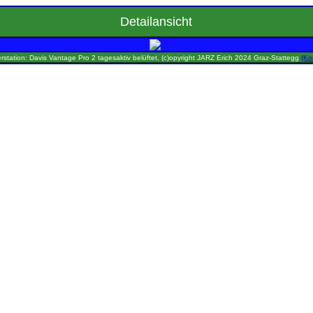
Detailansicht
rstation: Davis Vantage Pro 2 tagesaktiv belüftet, (c)opyright JARZ Erich 2024 Graz-Stattegg
(Ko