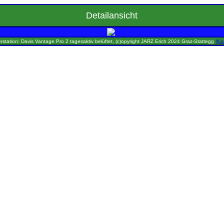
Detailansicht
rstation: Davis Vantage Pro 2 tagesaktiv belüftet, (c)opyright JARZ Erich 2024 Graz-Stattegg
(Ko