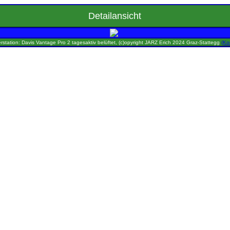
Detailansicht
rstation: Davis Vantage Pro 2 tagesaktiv belüftet, (c)opyright JARZ Erich 2024 Graz-Stattegg
(Ko