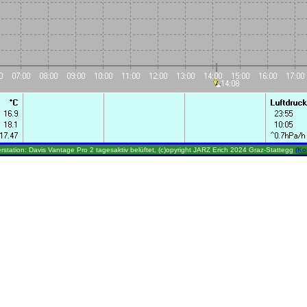
rstation: Davis Vantage Pro 2 tagesaktiv belüftet, (c)opyright JARZ Erich 2024 Graz-Stattegg
(Ko