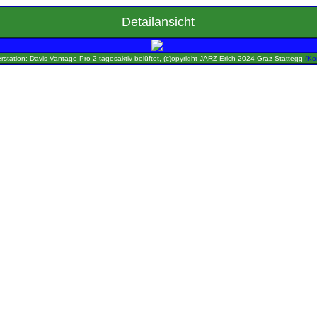
Detailansicht
rstation: Davis Vantage Pro 2 tagesaktiv belüftet, (c)opyright JARZ Erich 2024 Graz-Stattegg
(Ko