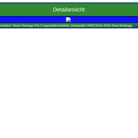
Detailansicht
rstation: Davis Vantage Pro 2 tagesaktiv belüftet, (c)opyright JARZ Erich 2024 Graz-Stattegg
(Ko