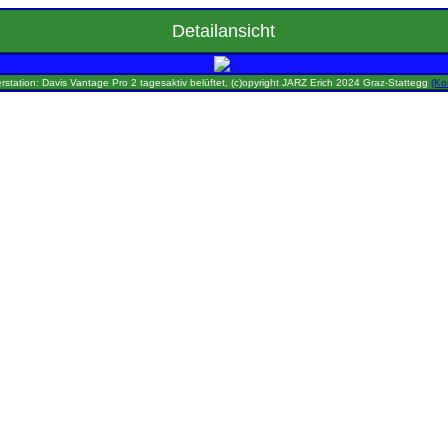
Detailansicht
rstation: Davis Vantage Pro 2 tagesaktiv belüftet, (c)opyright JARZ Erich 2024 Graz-Stattegg
(Ko