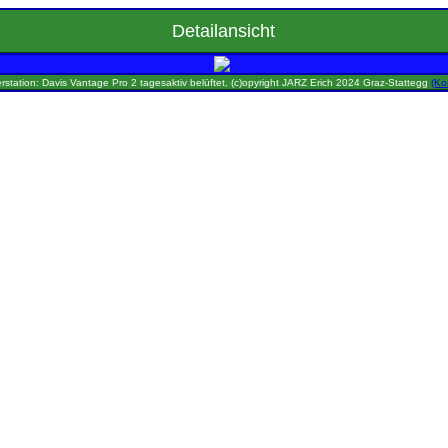
Detailansicht
rstation: Davis Vantage Pro 2 tagesaktiv belüftet, (c)opyright JARZ Erich 2024 Graz-Stattegg
(Ko