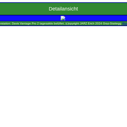
Detailansicht
rstation: Davis Vantage Pro 2 tagesaktiv belüftet, (c)opyright JARZ Erich 2024 Graz-Stattegg
(Ko