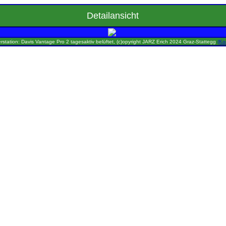
Detailansicht
rstation: Davis Vantage Pro 2 tagesaktiv belüftet, (c)opyright JARZ Erich 2024 Graz-Stattegg
(Ko