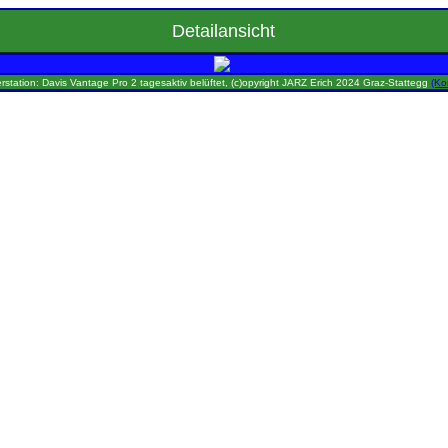
Detailansicht
rstation: Davis Vantage Pro 2 tagesaktiv belüftet, (c)opyright JARZ Erich 2024 Graz-Stattegg
(Ko