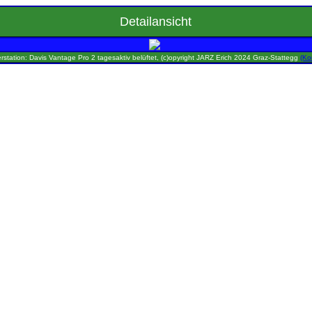
Detailansicht
rstation: Davis Vantage Pro 2 tagesaktiv belüftet, (c)opyright JARZ Erich 2024 Graz-Stattegg
(Ko