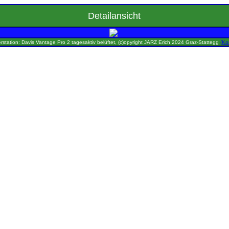
Detailansicht
rstation: Davis Vantage Pro 2 tagesaktiv belüftet, (c)opyright JARZ Erich 2024 Graz-Stattegg
(Ko