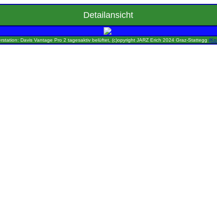
Detailansicht
rstation: Davis Vantage Pro 2 tagesaktiv belüftet, (c)opyright JARZ Erich 2024 Graz-Stattegg
(Ko