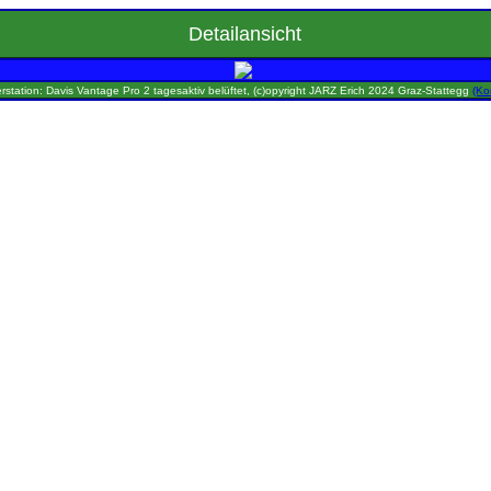
Detailansicht
rstation: Davis Vantage Pro 2 tagesaktiv belüftet, (c)opyright JARZ Erich 2024 Graz-Stattegg
(Ko