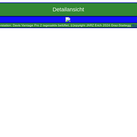
Detailansicht
rstation: Davis Vantage Pro 2 tagesaktiv belüftet, (c)opyright JARZ Erich 2024 Graz-Stattegg
(Ko