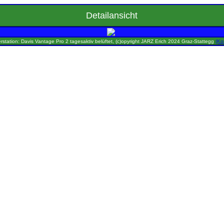
Detailansicht
rstation: Davis Vantage Pro 2 tagesaktiv belüftet, (c)opyright JARZ Erich 2024 Graz-Stattegg
(Ko