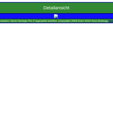
Detailansicht
rstation: Davis Vantage Pro 2 tagesaktiv belüftet, (c)opyright JARZ Erich 2024 Graz-Stattegg
(Ko