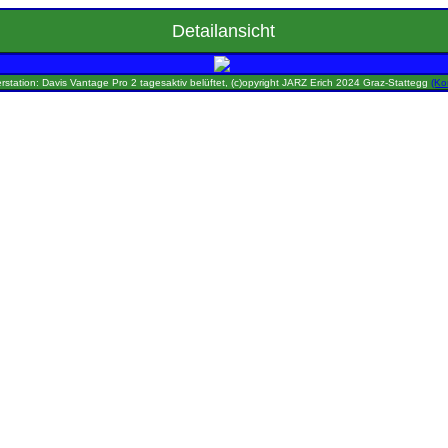
Detailansicht
rstation: Davis Vantage Pro 2 tagesaktiv belüftet, (c)opyright JARZ Erich 2024 Graz-Stattegg
(Ko