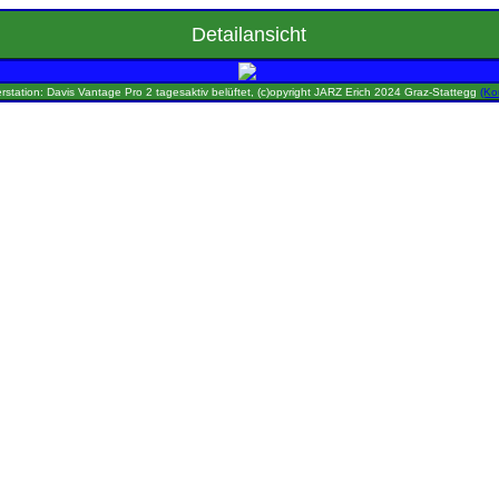
Detailansicht
rstation: Davis Vantage Pro 2 tagesaktiv belüftet, (c)opyright JARZ Erich 2024 Graz-Stattegg
(Ko