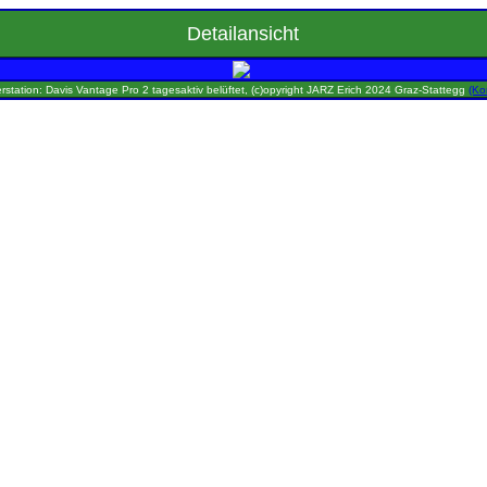
Detailansicht
rstation: Davis Vantage Pro 2 tagesaktiv belüftet, (c)opyright JARZ Erich 2024 Graz-Stattegg
(Ko