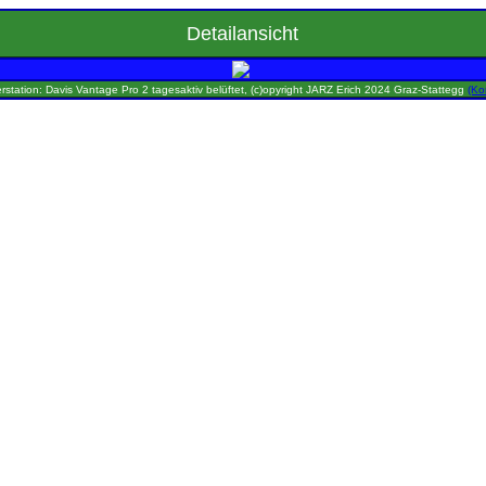
Detailansicht
rstation: Davis Vantage Pro 2 tagesaktiv belüftet, (c)opyright JARZ Erich 2024 Graz-Stattegg
(Ko