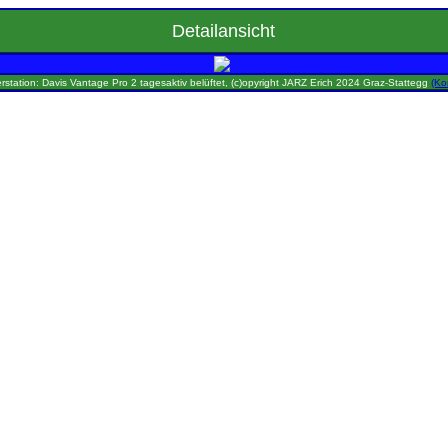
Detailansicht
rstation: Davis Vantage Pro 2 tagesaktiv belüftet, (c)opyright JARZ Erich 2024 Graz-Stattegg
(Ko